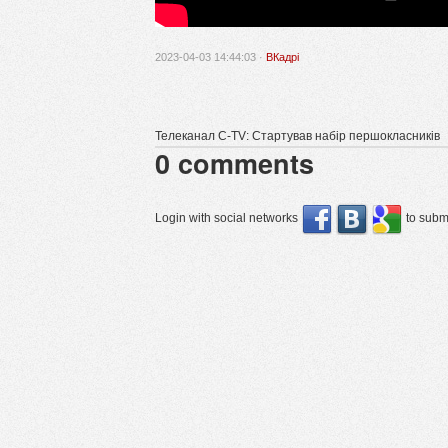
2023-04-03 14:44:03 ·
ВКадрі
Телеканал C-TV: Стартував набір першокласників
0
comments
Login with social networks
to submi