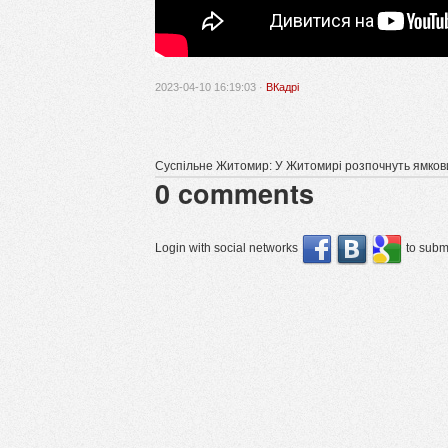
2023-04-10 16:19:03 ·
ВКадрі
Суспільне Житомир: У Житомирі розпочнуть ямкови
0
comments
Login with social networks
to submi