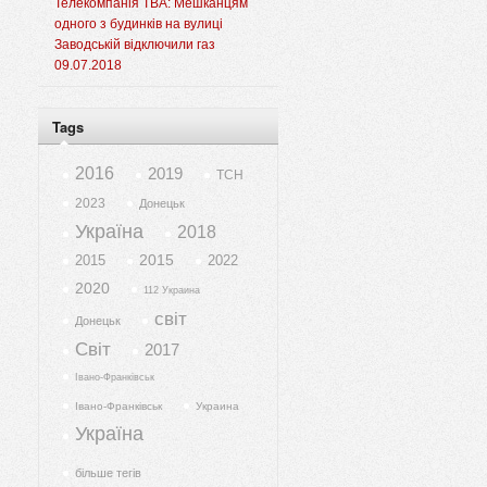
Телекомпанія ТВА: Мешканцям
одного з будинків на вулиці
Заводській відключили газ
09.07.2018
Tags
2016
2019
ТСН
2023
Донецьк
Україна
2018
2015
2015
2022
2020
112 Украина
світ
Донецьк
Світ
2017
Івано-Франківськ
Івано-Франківськ
Украина
Україна
більше тегів