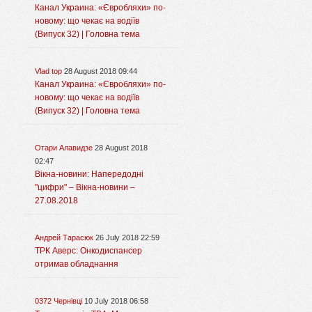
Канал Украина: «Євробляхи» по-
новому: що чекає на водіїв
(Випуск 32) | Головна тема
Vlad top
28 August 2018 09:44
Канал Украина: «Євробляхи» по-
новому: що чекає на водіїв
(Випуск 32) | Головна тема
Отари Алавидзе
28 August 2018
02:47
Вікна-новини: Напередодні
"цифри" – Вікна-новини –
27.08.2018
Андрей Тарасюк
26 July 2018 22:59
ТРК Аверс: Онкодиспансер
отримав обладнання
0372 Чернівці
10 July 2018 06:58