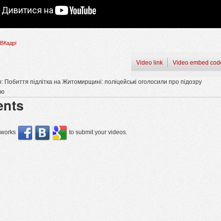
ВКадрі
Video link
Video embed cod
 Побиття підлітка на Житомирщині: поліцейські оголосили про підозру
лю
nts
etworks
to submit your videos.