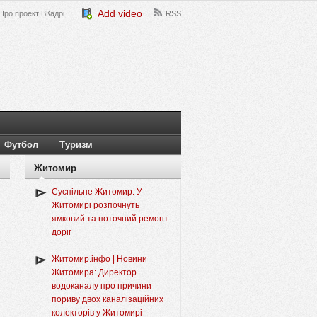
Add video
Про проект ВКадрі
RSS
Футбол
Туризм
Житомир
Суспільне Житомир: У
Житомирі розпочнуть
ямковий та поточний ремонт
доріг
Житомир.інфо | Новини
Житомира: Директор
водоканалу про причини
пориву двох каналізаційних
колекторів у Житомирі -