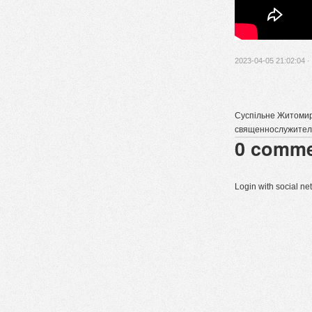
2023-04-05 21:02:04 ·
Суспільне Житомир:
священнослужите
0
comme
Login with social n