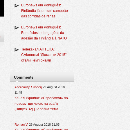
Euronews em Português:
Finlândia já tem um campeão
das corridas de renas
Euronews em Português:
Benefícios e obrigações da
e
adesão da Finlândia à NATO
Телеканал АНТЕНА:
Смілянські "Діаманти 2015"
стали чемпіонами
Comments
Александр Яковец
29 August 2018
11:45
Канал Украина: «Євробляхи» по-
новому: що чекає на водіїв
(Випуск 32) | Головна тема
Roman Vi
28 August 2018 21:05