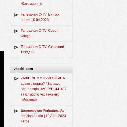
Житомир.info
Телеканал C-TV: Випуск
новин 10.04.2023
Телеканал C-TV: Сезон
кліщів
Телеканал C-TV: Страсний
тиждень
vkadri.com
ZAXID.NET: У ПРИГОЖИНА
здають нерви? / Залякує
вагнерівців НАСТУПОМ ЗСУ
та кількістю українських
військових
Euronews em Português: As
notícias do dia | 10 Abril 2023 -
Tarde