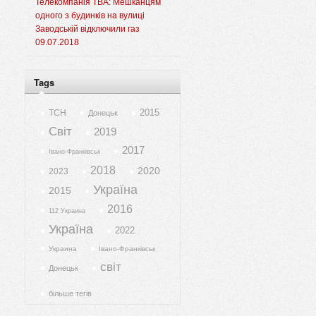
Телекомпанія ТВА: Мешканцям
одного з будинків на вулиці
Заводській відключили газ
09.07.2018
Tags
2015
ТСН
Донецьк
Світ
2019
2017
Івано-Франківськ
2018
2020
2023
Україна
2015
2016
112 Украина
Україна
2022
Украина
Івано-Франківськ
світ
Донецьк
більше тегів