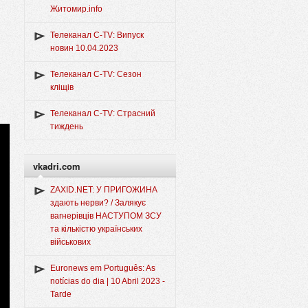
Житомир.info
Телеканал C-TV: Випуск
новин 10.04.2023
Телеканал C-TV: Сезон
кліщів
Телеканал C-TV: Страсний
тиждень
vkadri.com
ZAXID.NET: У ПРИГОЖИНА
здають нерви? / Залякує
вагнерівців НАСТУПОМ ЗСУ
та кількістю українських
військових
Euronews em Português: As
notícias do dia | 10 Abril 2023 -
Tarde