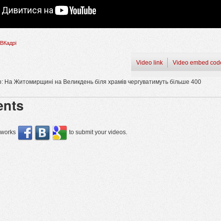
ВКадрі
Video link
Video embed cod
: На Житомирщині на Великдень біля храмів чергуватимуть більше 400
nts
etworks
to submit your videos.