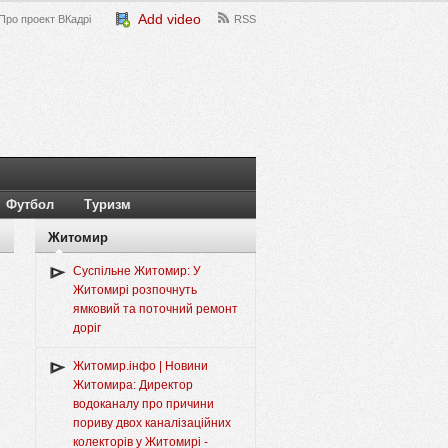
Add video
Про проект ВКадрі
RSS
Футбол
Туризм
Житомир
Суспільне Житомир: У
Житомирі розпочнуть
ямковий та поточний ремонт
доріг
Житомир.інфо | Новини
Житомира: Директор
водоканалу про причини
пориву двох каналізаційних
колекторів у Житомирі -