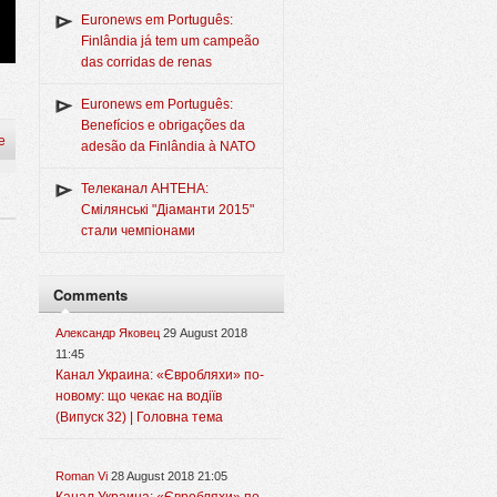
Euronews em Português:
Finlândia já tem um campeão
das corridas de renas
Euronews em Português:
Benefícios e obrigações da
e
adesão da Finlândia à NATO
Телеканал АНТЕНА:
Смілянські "Діаманти 2015"
стали чемпіонами
Comments
Александр Яковец
29 August 2018
11:45
Канал Украина: «Євробляхи» по-
новому: що чекає на водіїв
(Випуск 32) | Головна тема
Roman Vi
28 August 2018 21:05