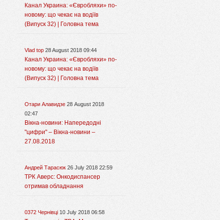
Канал Украина: «Євробляхи» по-
новому: що чекає на водіїв
(Випуск 32) | Головна тема
Vlad top
28 August 2018 09:44
Канал Украина: «Євробляхи» по-
новому: що чекає на водіїв
(Випуск 32) | Головна тема
Отари Алавидзе
28 August 2018
02:47
Вікна-новини: Напередодні
"цифри" – Вікна-новини –
27.08.2018
Андрей Тарасюк
26 July 2018 22:59
ТРК Аверс: Онкодиспансер
отримав обладнання
0372 Чернівці
10 July 2018 06:58