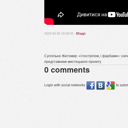
2023-04-05 19:29:03 ·
ВКадрі
Суспільне Житомир: «І пострілом, і фарбами»: са
представники мистецького проєкту
0
comments
Login with social networks
to submi