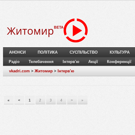
Житомир
BETA
АНОНСИ
ПОЛІТИКА
СУСПІЛЬСТВО
КУЛЬТУРА
Радіо
Телебачення
Інтерв'ю
Акції
Конференції
vkadri.com
>
Житомир
>
Інтерв'ю
«
<
1
2
3
4
>
»